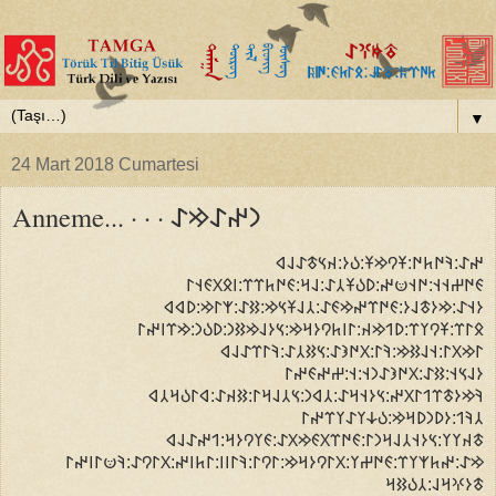
▼
24 Mart 2018 Cumartesi
Anneme... · · · 𐰣𐰤𐰀𐰢𐰀
𐰤𐰀:𐰚𐰇𐱅𐰇:𐱁𐰘𐰢𐱁:𐰉𐰆:𐰴𐰽𐱃𐰀𐰞𐰶
𐰏𐰇𐰔𐰭𐰭:𐰇𐰭𐰦𐰤:𐰖𐰉𐱁𐰲𐰀:𐰞𐰺:𐰏𐰇𐱅𐰼𐰼:𐰾𐰋𐰓𐰏𐰭𐰃
𐰆𐰭𐰀:𐰢𐰆𐱃𐰞𐰆:𐰏𐰇𐰼𐰤𐰢𐰏𐰀:𐰲𐰞𐱁𐰽𐰢:𐰑𐰀:𐰱𐰃𐰢:𐰖𐰶𐰶
𐰋𐰃𐰼:𐱁𐰘𐰠𐰼:𐰖𐰯𐰢𐰴:𐰃𐰾𐱅𐰘𐰆𐰺𐰢:𐰽𐰆𐰞𐰢𐰑𐰣:𐰖𐰉𐰣:𐰢𐰼𐰾𐰤𐰃
𐰃𐰢𐰓𐰃:𐰭𐰞𐰑𐰢:𐰚𐰃:𐰓𐰇𐰪𐰀:𐰽𐰑𐰲𐰀:𐰚𐰃𐰼𐰀𐰞𐰶
𐰆𐰞𐰽𐰭:𐰑𐰀:𐰓𐰇𐰪𐰀𐰣𐰭:𐰭:𐰔𐰤𐰏𐰤𐰃
𐰚𐰢𐰆𐱃𐰼𐰯𐰃𐰓𐰤:𐰽𐰆𐰭𐰺𐰀:𐰲𐰶𐰣:𐰽𐰲𐰞𐰺𐰃:𐰑𐰴𐰀:𐰶𐰃𐰉𐰺𐰲𐰶
𐰲𐰚𐰯:𐰆𐰖𐰣𐰖𐰺𐰢:𐰉𐰸𐰠𐰀𐰠𐰼𐰤𐰃
𐱃𐰴𐰠𐰠:𐰽𐰆𐰭𐰲𐰞𐰺𐰣𐰃:𐰏𐰇𐰼𐰓𐰏𐰢𐰓𐰀:𐰏𐰠𐰘𐰆𐰺:𐰯𐰤𐰀𐰞𐰶
𐰢𐰀:𐰤𐱅𐰱𐰠𐰼:𐰏𐰇𐰔𐰠:𐰓𐰃𐰘𐰆𐰺𐰢:𐰃𐰘𐰃:𐰚𐰃𐰾𐰾:𐰃𐱅𐰾𐰤:𐰓𐰃𐰘𐰀:𐰚𐰦𐰃𐰾𐰤𐰃
𐱃𐰆𐰍𐰺𐰞:𐰲𐰉𐰑𐰺