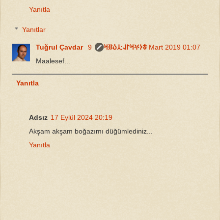
Yanıtla
Yanıtlar
Tuğrul Çavdar 𐱃𐰆𐰍𐰺𐰃𐰞∶𐰲𐰉𐰑𐰺
9 Mart 2019 01:07
Maalesef...
Yanıtla
Adsız
17 Eylül 2024 20:19
Akşam akşam boğazımı düğümlediniz...
Yanıtla