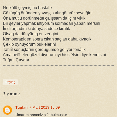
Ne kötü şeymiş bu hastalık
Gözüŋüŋ öŋünden yavaşça alır götürür sevdiğiŋi
Oŋa mutlu görünmeğe çalışsam da içim yıkık
Bir şeyler yapmak istiyorum solmadan yaban mersini
İmdi aŋladım ki dünyâ sâdece kirâlık
Olsaŋ da dünyânıŋ eŋ zengini
Kemoterapiden soŋra çıkan saçları daha kıvırcık
Çekip oynuyorum buklelerini
Tahlîl soŋuçlarını gördüğümde geliyor fenâlık
Ama netîceler güzel diyorum iyi hiss étsin diye kendisini
Tuğrul Çavdar
Paylaş
3 yorum:
Tuglan
7 Mart 2019 15:09
Umarım anneniz şifa bulmuştur..