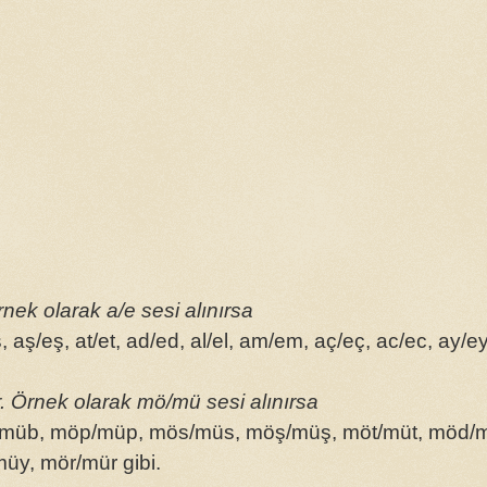
nek olarak a/e sesi alınırsa
 aş/eş, at/et, ad/ed, al/el, am/em, aç/eç, ac/ec, ay/ey
ir. Örnek olarak mö/mü sesi alınırsa
müb, möp/müp, mös/müs, möş/müş, möt/müt, möd/
y, mör/mür gibi.