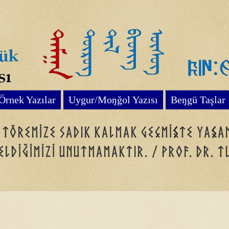
Örnek Yazılar
Uygur/Moŋğol Yazısı
Beŋgü Taşlar
, töremize sadık kalmak geçmişte yaşa
eldiğimizi unutmamaktır. / Prof. Dr. 