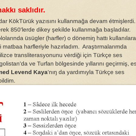
akkı saklıdır.
adar KökTürük yazısını kullanmağa devam étmişlerdi
erek 850'lerde dikey şekilde kullanmağa başladılar.
arında üsügler (harfler) o dönemiŋ hattı kullanılar
i matbaa harfleriyle hazırladım. Araştırmalarımda
ilizce transliterasyonunu vėrdiği için Türkçe ses
olistan'da ve Turfan bölgesinde yıllarını geçirmiş, e
ed Levend Kaya
'nıŋ da yardımıyla Türkçe ses
bildim.