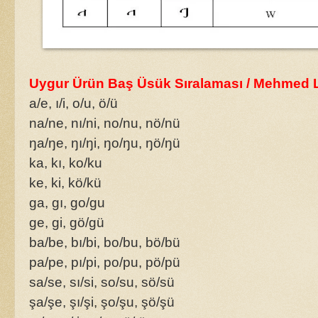
Uygur Ürün Baş Üsük Sıralaması / Mehmed
a/e, ı/i, o/u, ö/ü
na/ne, nı/ni, no/nu, nö/nü
ŋa/ŋe, ŋı/ŋi, ŋo/ŋu, ŋö/ŋü
ka, kı, ko/ku
ke, ki, kö/kü
ga, gı, go/gu
ge, gi, gö/gü
ba/be, bı/bi, bo/bu, bö/bü
pa/pe, pı/pi, po/pu, pö/pü
sa/se, sı/si, so/su, sö/sü
şa/şe, şı/şi, şo/şu, şö/şü