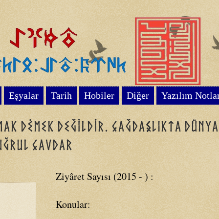
Eşyalar
Tarih
Hobiler
Diğer
Yazılım Notla
mak dėmek değildir. Çağdaşlıkta dünya
Tuğrul Çavdar
Ziyâret Sayısı (2015 - ) :
Konular: