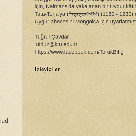
için, Naimans'da yakalanan bir Uygur kâti
Tata-Toŋa'ya (ᠲᠠᠲᠠᠲᠤᠩᠭ᠎ᠠ) (1160 - 1230) 
Uygur abecesini Moŋgolca için uyarlatmışt
Tuğrul Çavdar
ulduz@ktu.edu.tr
https://www.facebook.com/TorukBitig
İzleyiciler
,
müd,