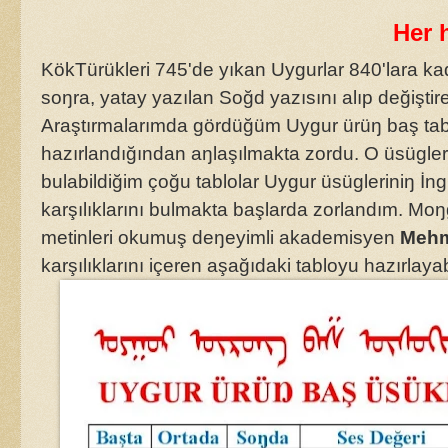
Her h
KökTürükleri 745'de yıkan Uygurlar 840'lara k
soŋra, yatay yazılan Soğd yazısını alıp değiştir
Araştırmalarımda gördüğüm Uygur ürüŋ baş tablol
hazırlandığından aŋlaşılmakta zordu. O üsügler
bulabildiğim çoğu tablolar Uygur üsügleriniŋ İng
karşılıklarını bulmakta başlarda zorlandım. Moŋg
metinleri okumuş deŋeyimli akademisyen
Mehm
karşılıklarını içeren aşağıdaki tabloyu hazırlaya