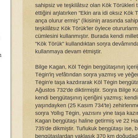
sahipsiz ve teşkilâtsız olan Kök Törükleri
ėttiğini aŋlatırken "Ekin ara idi oksız Kök 
ança olurur ermiş" (İkisiniŋ arasında sahip
teşkilâtsız Kök Törük'ler öylece otururlarm
cümlesini kullanmıştır. Burada kendi milleti
"Kök Törük" kullandıktan soŋra devâmınd
kullanmaya devam ėtmiştir.
Bilge Kagan, Köl Tėgin beŋgütaşınıŋ içeriğ
Tėgin'iŋ vefâtından soŋra yazmış ve yėğen
Tėgin'e taşa kazdırarak Köl Tėgin beŋgüta
Ağustos 732'de diktirmiştir. Soŋra Bilge 
kendi beŋgütaşınıŋ içeriğini yazmış; kendi
yaşındayken (25 Kasım 734'te) zehirlenm
soŋra Yollıg Tėgin, yazısını yine taşa kazı
Kagan beŋgütaşı haline getirmiş ve 22 Ha
735'de dikmiştir. Tuñukuk beŋgütaşı ise, 
beŋgütaşlardan yaklaşık 370 km doğudadı