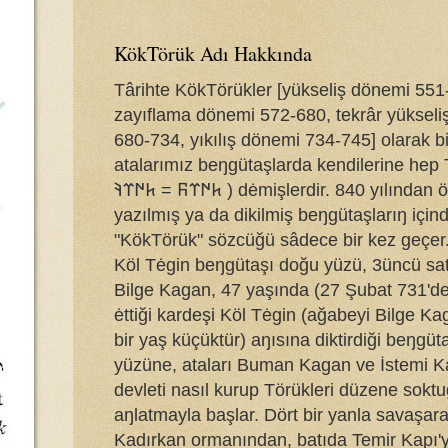
KökTörük Adı Hakkında
Târihte KökTörükler [yükseliş dönemi 551
zayıflama dönemi 572-680, tekrâr yüksel
680-734, yıkılış dönemi 734-745] olarak bi
atalarımız beŋgütaşlarda kendilerine hep 
𐱅𐰇𐰼𐰜 = 𐱅𐰇𐰼𐰚 ) dėmişlerdir. 840 yılından öŋce
yazılmış ya da dikilmiş beŋgütaşlarıŋ için
"KökTörük" sözcüğü sâdece bir kez geçer
Köl Tėgin beŋgütaşı doğu yüzü, 3üncü sat
Bilge Kagan, 47 yaşında (27 Şubat 731'd
ėttiği kardeşi Köl Tėgin (ağabeyi Bilge K
bir yaş küçüktür) aŋısına diktirdiği beŋgü
yüzüne, ataları Buman Kagan ve İstemi K
devleti nasıl kurup Törükleri düzene sokt
aŋlatmayla başlar. Dört bir yanla savaşa
Kadırkan ormanından, batıda Temir Kapı'