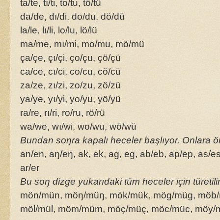
ta/te, tı/ti, to/tu, tö/tü
da/de, dı/di, do/du, dö/dü
la/le, lı/li, lo/lu, lö/lü
ma/me, mı/mi, mo/mu, mö/mü
ça/çe, çı/çi, ço/çu, çö/çü
ca/ce, cı/ci, co/cu, cö/cü
za/ze, zı/zi, zo/zu, zö/zü
ya/ye, yı/yi, yo/yu, yö/yü
ra/re, rı/ri, ro/ru, rö/rü
wa/we, wı/wi, wo/wu, wö/wü
Bundan soŋra kapalı heceler başlıyor. Onlara ör
an/en, aŋ/eŋ, ak, ek, ag, eg, ab/eb, ap/ep, as/es,
ar/er
Bu soŋ dizge yukarıdaki tüm heceler için türetil
mön/mün, möŋ/müŋ, mök/mük, mög/müg, möb/
möl/mül, möm/müm, möç/müç, möc/müc, möy/mü