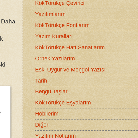
KökTörükçe Çevirici
Yazılımlarım
. Daha
KökTörükçe Fontlarım
Yazım Kuralları
ak
KökTörükçe Hatt Sanatlarım
Örnek Yazılarım
ski
Eski Uygur ve Moŋgol Yazısı
Tarih
Beŋgü Taşlar
KökTörükçe Eşyalarım
Hobilerim
Diğer
Yazılım Notlarım