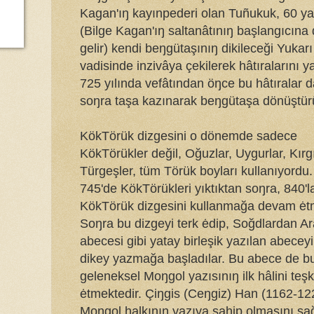
Kagan'ıŋ kayınpederi olan Tuñukuk, 60 ya
(Bilge Kagan'ıŋ saltanâtınıŋ başlangıcına
gelir) kendi beŋgütaşınıŋ dikileceği Yukarı
vadisinde inzivâya çekilerek hâtıralarını y
725 yılında vefâtından öŋce bu hâtıralar 
soŋra taşa kazınarak beŋgütaşa dönüştür
KökTörük dizgesini o dönemde sadece
KökTörükler değil, Oğuzlar, Uygurlar, Kırgı
Türgeşler, tüm Törük boyları kullanıyordu.
745'de KökTörükleri yıktıktan soŋra, 840'l
KökTörük dizgesini kullanmağa devam ėtmi
Soŋra bu dizgeyi terk ėdip, Soğdlardan A
abecesi gibi yatay birleşik yazılan abeceyi
dikey yazmağa başladılar. Bu abece de 
geleneksel Moŋgol yazısınıŋ ilk hâlini teşk
ėtmektedir. Çiŋgis (Ceŋgiz) Han (1162-12
Moŋgol halkınıŋ yazıya sahip olmasını s