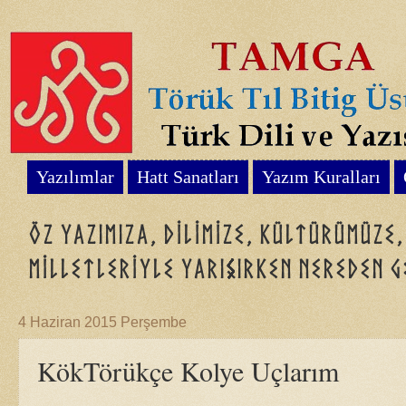
Yazılımlar
Hatt Sanatları
Yazım Kuralları
Öz yazımıza, dilimize, kültürümüze
milletleriyle yarışırken nereden g
4 Haziran 2015 Perşembe
KökTörükçe Kolye Uçlarım