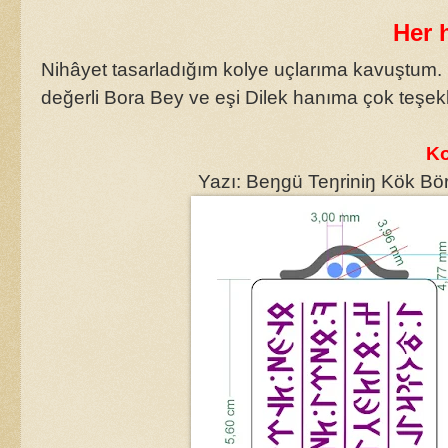
Her h
Nihâyet tasarladığım kolye uçlarıma kavuştum. 
değerli Bora Bey ve eşi Dilek hanıma çok teşek
Ko
Yazı: Beŋgü Teŋriniŋ Kök Böri