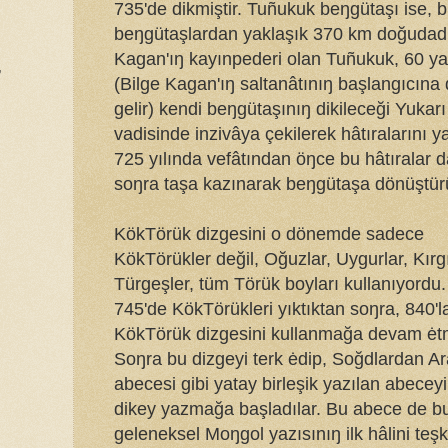
735'de dikmiştir. Tuñukuk beŋgütaşı ise, 
beŋgütaşlardan yaklaşık 370 km doğudadı
Kagan'ıŋ kayınpederi olan Tuñukuk, 60 ya
,
(Bilge Kagan'ıŋ saltanâtınıŋ başlangıcına
gelir) kendi beŋgütaşınıŋ dikileceği Yukarı
vadisinde inzivâya çekilerek hâtıralarını y
,
725 yılında vefâtından öŋce bu hâtıralar 
soŋra taşa kazınarak beŋgütaşa dönüştür
KökTörük dizgesini o dönemde sadece
KökTörükler değil, Oğuzlar, Uygurlar, Kırgı
Türgeşler, tüm Törük boyları kullanıyordu.
745'de KökTörükleri yıktıktan soŋra, 840'l
KökTörük dizgesini kullanmağa devam ėtmi
Soŋra bu dizgeyi terk ėdip, Soğdlardan A
abecesi gibi yatay birleşik yazılan abeceyi
dikey yazmağa başladılar. Bu abece de 
geleneksel Moŋgol yazısınıŋ ilk hâlini teşk