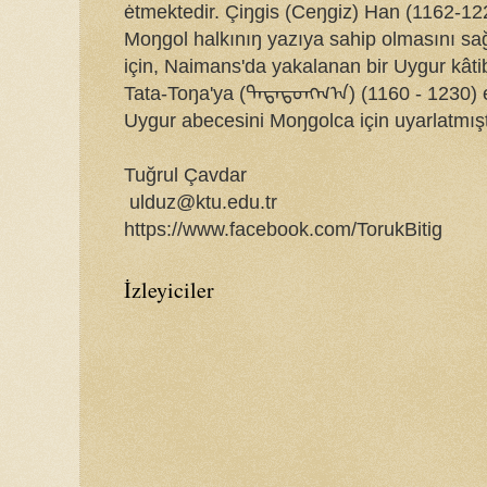
ėtmektedir. Çiŋgis (Ceŋgiz) Han (1162-12
Moŋgol halkınıŋ yazıya sahip olmasını s
için, Naimans'da yakalanan bir Uygur kâti
Tata-Toŋa'ya (ᠲᠠᠲᠠᠲᠤᠩᠭ᠎ᠠ) (1160 - 1230) 
Uygur abecesini Moŋgolca için uyarlatmışt
Tuğrul Çavdar
ulduz@ktu.edu.tr
https://www.facebook.com/TorukBitig
İzleyiciler