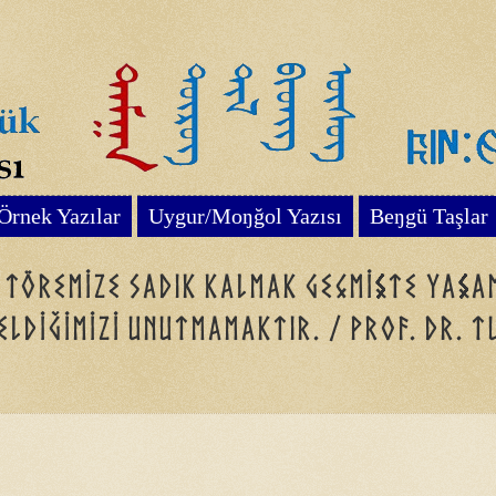
Örnek Yazılar
Uygur/Moŋğol Yazısı
Beŋgü Taşlar
, töremize sadık kalmak geçmişte yaşa
eldiğimizi unutmamaktır. / Prof. Dr. 