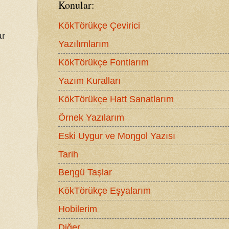
Konular:
KökTörükçe Çevirici
ar
Yazılımlarım
KökTörükçe Fontlarım
Yazım Kuralları
KökTörükçe Hatt Sanatlarım
Örnek Yazılarım
Eski Uygur ve Moŋgol Yazısı
Tarih
Beŋgü Taşlar
KökTörükçe Eşyalarım
Hobilerim
Diğer