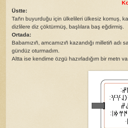
Ko
Üstte:
Tañrı buyurduğu için ülkelileri ülkesiz komuş, k
dizlilere diz çöktürmüş, başlılara baş eğdirmiş.
Ortada:
Babamızıñ, amcamızıñ kazandığı milletiñ adı sa
gündüz oturmadım.
Altta ise kendime özgü hazırladığım bir metn va