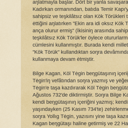
aŋlatmayla başlar. Dört bir yanla savaşa
Kadırkan ormanından, batıda Temir Kapı'
sahipsiz ve teşkilâtsız olan Kök Törükleri
ėttiğini aŋlatırken "Ekin ara idi oksız Kök 
ança olurur ermiş" (İkisiniŋ arasında sahip
teşkilâtsız Kök Törük'ler öylece otururlarm
cümlesini kullanmıştır. Burada kendi milleti
"Kök Törük" kullandıktan soŋra devâmınd
kullanmaya devam ėtmiştir.
Bilge Kagan, Köl Tėgin beŋgütaşınıŋ içeriğ
Tėgin'iŋ vefâtından soŋra yazmış ve yėğen
Tėgin'e taşa kazdırarak Köl Tėgin beŋgüta
Ağustos 732'de diktirmiştir. Soŋra Bilge 
kendi beŋgütaşınıŋ içeriğini yazmış; kendi
yaşındayken (25 Kasım 734'te) zehirlenm
soŋra Yollıg Tėgin, yazısını yine taşa kazı
Kagan beŋgütaşı haline getirmiş ve 22 Ha