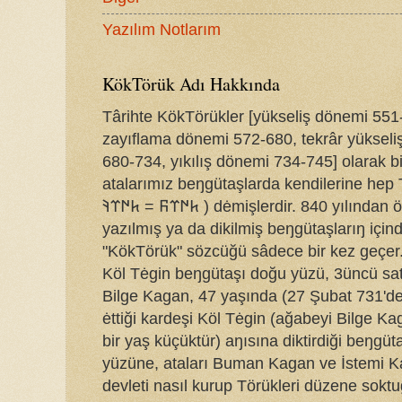
Yazılım Notlarım
KökTörük Adı Hakkında
Târihte KökTörükler [yükseliş dönemi 551
zayıflama dönemi 572-680, tekrâr yüksel
680-734, yıkılış dönemi 734-745] olarak bi
atalarımız beŋgütaşlarda kendilerine hep 
𐱅𐰇𐰼𐰜 = 𐱅𐰇𐰼𐰚 ) dėmişlerdir. 840 yılından öŋce
yazılmış ya da dikilmiş beŋgütaşlarıŋ için
"KökTörük" sözcüğü sâdece bir kez geçer
Köl Tėgin beŋgütaşı doğu yüzü, 3üncü sat
Bilge Kagan, 47 yaşında (27 Şubat 731'd
ėttiği kardeşi Köl Tėgin (ağabeyi Bilge K
bir yaş küçüktür) aŋısına diktirdiği beŋgü
yüzüne, ataları Buman Kagan ve İstemi K
devleti nasıl kurup Törükleri düzene sokt