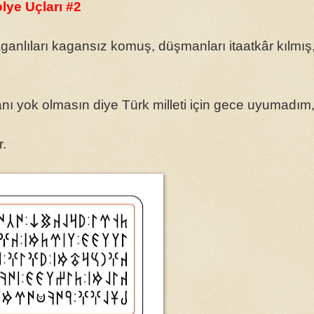
lye Uçları #2
aganlıları kagansız komuş, düşmanları itaatkâr kılmış
nı yok olmasın diye Türk milleti için gece uyumadım
r.