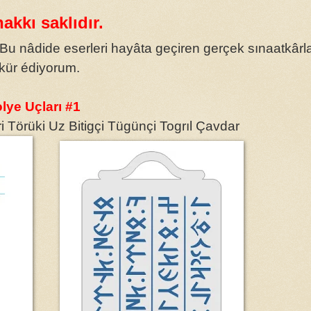
akkı saklıdır.
Bu nâdide eserleri hayâta geçiren gerçek sınaatkârl
kür édiyorum.
lye Uçları #1
 Törüki Uz Bitigçi Tügünçi Togrıl Çavdar