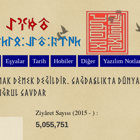
Eşyalar
Tarih
Hobiler
Diğer
Yazılım Notla
mak dėmek değildir. Çağdaşlıkta dünya
Tuğrul Çavdar
Ziyâret Sayısı (2015 - ) :
5,055,751