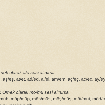
nek olarak a/e sesi alınırsa
 aş/eş, at/et, ad/ed, al/el, am/em, aç/eç, ac/ec, ay/ey
ir. Örnek olarak mö/mü sesi alınırsa
müb, möp/müp, mös/müs, möş/müş, möt/müt, möd/