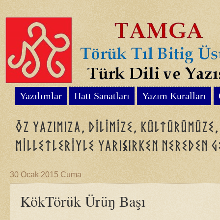
Yazılımlar
Hatt Sanatları
Yazım Kuralları
Öz yazımıza, dilimize, kültürümüze
milletleriyle yarışırken nereden g
30 Ocak 2015 Cuma
KökTörük Ürüŋ Başı