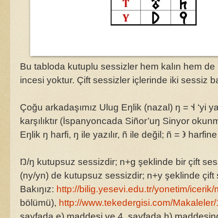
Bu tabloda kutuplu sessizler hem kalın hem de in
incesi yoktur. Çift sessizler içlerinde iki sessiz ba
Çoğu arkadaşımız Ulug Eŋlik (nazal) ŋ = 𐰭 ‘yi yazmak için ñ kullanıyor ama bu yaŋlıştır. ñ = ny/yn sesine
karşılıktır (İspanyoncada Siñor’uŋ Sinyor okunmas
Eŋlik ŋ harfi, ŋ ile yazılır, 
Ŋ/ŋ kutupsuz sessizdir; n+g şeklinde bir çift ses
(ny/yn) de kutupsuz sessizdir; n+y şeklinde çift 
Bakıŋız:
http://bilig.yesevi.edu.tr/yonetim/iceri
bölümü),
http://www.tekedergisi.com/Makalele
sayfada e) maddesi ve 4. sayfada h) maddesind