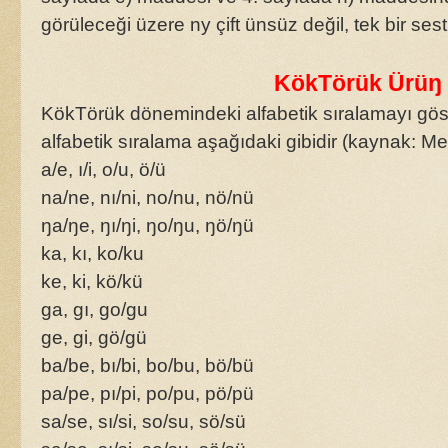
görüleceği üzere ny çift ünsüz değil, tek bir sesti
KökTörük Ürüŋ 
KökTörük dönemindeki alfabetik sıralamayı gös
alfabetik sıralama aşağıdaki gibidir (kaynak:
a/e, ı/i, o/u, ö/ü
na/ne, nı/ni, no/nu, nö/nü
ŋa/ŋe, ŋı/ŋi, ŋo/ŋu, ŋö/ŋü
ka, kı, ko/ku
ke, ki, kö/kü
ga, gı, go/gu
ge, gi, gö/gü
ba/be, bı/bi, bo/bu, bö/bü
pa/pe, pı/pi, po/pu, pö/pü
sa/se, sı/si, so/su, sö/sü