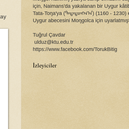
için, Naimans'da yakalanan bir Uygur kâti
Tata-Toŋa'ya (ᠲᠠᠲᠠᠲᠤᠩᠭ᠎ᠠ) (1160 - 1230) 
tay
Uygur abecesini Moŋgolca için uyarlatmışt
Tuğrul Çavdar
ulduz@ktu.edu.tr
https://www.facebook.com/TorukBitig
İzleyiciler