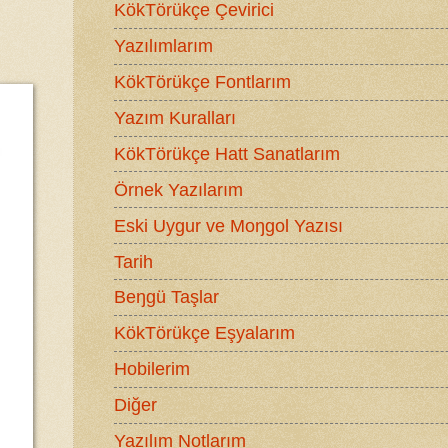
KökTörükçe Çevirici
Yazılımlarım
KökTörükçe Fontlarım
Yazım Kuralları
KökTörükçe Hatt Sanatlarım
Örnek Yazılarım
Eski Uygur ve Moŋgol Yazısı
Tarih
Beŋgü Taşlar
KökTörükçe Eşyalarım
Hobilerim
Diğer
Yazılım Notlarım