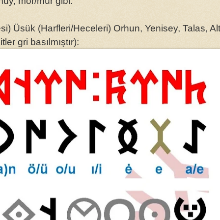
y, mör/mür gibi.
) Üsük (Harfleri/Heceleri) Orhun, Yenisey, Talas, Al
tler gri basılmıştır):