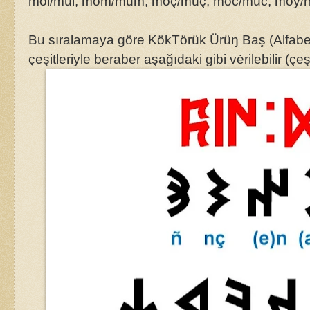
möl/mül, möm/müm, möç/müç, möc/müc, möy/mü
Bu sıralamaya göre KökTörük Ürüŋ Baş (Alfabesi
çeşitleriyle beraber aşağıdaki gibi vėrilebilir (çeşi