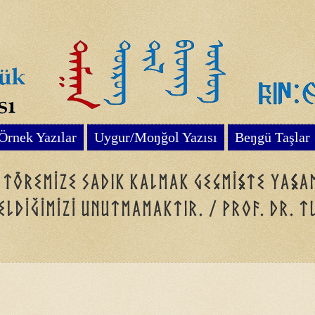
Örnek Yazılar
Uygur/Moŋğol Yazısı
Beŋgü Taşlar
, töremize sadık kalmak geçmişte yaşa
eldiğimizi unutmamaktır. / Prof. Dr. 