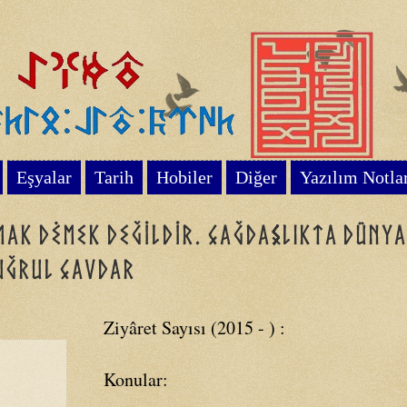
Eşyalar
Tarih
Hobiler
Diğer
Yazılım Notla
mak dėmek değildir. Çağdaşlıkta dünya
Tuğrul Çavdar
Ziyâret Sayısı (2015 - ) :
Konular: