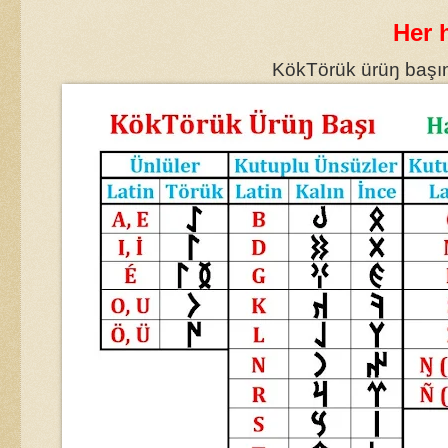
Her h
KökTörük ürüŋ başını