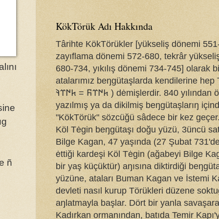
KökTörük Adı Hakkında
Târihte KökTörükler [yükseliş dönemi 551
zayıflama dönemi 572-680, tekrâr yüksel
alını
680-734, yıkılış dönemi 734-745] olarak bi
atalarımız beŋgütaşlarda kendilerine hep 
𐱅𐰇𐰼𐰜 = 𐱅𐰇𐰼𐰚 ) dėmişlerdir. 840 yılından öŋce
yazılmış ya da dikilmiş beŋgütaşlarıŋ için
"KökTörük" sözcüğü sâdece bir kez geçer
ug
Köl Tėgin beŋgütaşı doğu yüzü, 3üncü sat
Bilge Kagan, 47 yaşında (27 Şubat 731'd
ėttiği kardeşi Köl Tėgin (ağabeyi Bilge K
de ñ
bir yaş küçüktür) aŋısına diktirdiği beŋgü
yüzüne, ataları Buman Kagan ve İstemi K
devleti nasıl kurup Törükleri düzene sokt
aŋlatmayla başlar. Dört bir yanla savaşa
Kadırkan ormanından, batıda Temir Kapı'