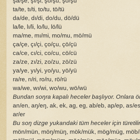
şa/şe, şı/şi, şo/şu, şö/şü
ta/te, tı/ti, to/tu, tö/tü
da/de, dı/di, do/du, dö/dü
la/le, lı/li, lo/lu, lö/lü
ma/me, mı/mi, mo/mu, mö/mü
ça/çe, çı/çi, ço/çu, çö/çü
ca/ce, cı/ci, co/cu, cö/cü
za/ze, zı/zi, zo/zu, zö/zü
ya/ye, yı/yi, yo/yu, yö/yü
ra/re, rı/ri, ro/ru, rö/rü
wa/we, wı/wi, wo/wu, wö/wü
Bundan soŋra kapalı heceler başlıyor. Onlara ör
an/en, aŋ/eŋ, ak, ek, ag, eg, ab/eb, ap/ep, as/es,
ar/er
Bu soŋ dizge yukarıdaki tüm heceler için türetil
mön/mün, möŋ/müŋ, mök/mük, mög/müg, möb/