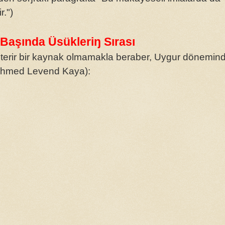
r.")
Başında Üsükleriŋ Sırası
terir bir kaynak olmamakla beraber, Uygur dönemind
 Mehmed Levend Kaya):