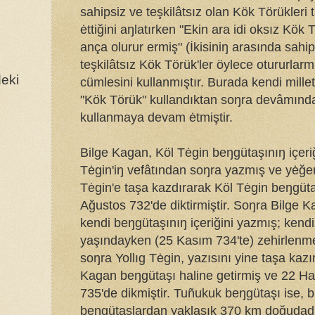
sahipsiz ve teşkilâtsız olan Kök Törükleri
ėttiğini aŋlatırken "Ekin ara idi oksız Kök 
ança olurur ermiş" (İkisiniŋ arasında sahip
teşkilâtsız Kök Törük'ler öylece otururlarm
eki
cümlesini kullanmıştır. Burada kendi milleti
"Kök Törük" kullandıktan soŋra devâmınd
kullanmaya devam ėtmiştir.
Bilge Kagan, Köl Tėgin beŋgütaşınıŋ içeriğ
Tėgin'iŋ vefâtından soŋra yazmış ve yėğen
Tėgin'e taşa kazdırarak Köl Tėgin beŋgüta
Ağustos 732'de diktirmiştir. Soŋra Bilge 
kendi beŋgütaşınıŋ içeriğini yazmış; kendi
yaşındayken (25 Kasım 734'te) zehirlenm
soŋra Yollıg Tėgin, yazısını yine taşa kazı
Kagan beŋgütaşı haline getirmiş ve 22 Ha
735'de dikmiştir. Tuñukuk beŋgütaşı ise, 
beŋgütaşlardan yaklaşık 370 km doğudadı