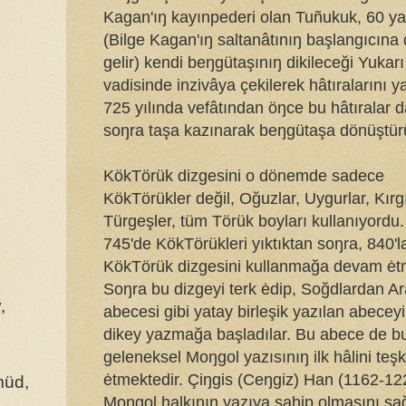
Kagan'ıŋ kayınpederi olan Tuñukuk, 60 ya
(Bilge Kagan'ıŋ saltanâtınıŋ başlangıcına
gelir) kendi beŋgütaşınıŋ dikileceği Yukarı
vadisinde inzivâya çekilerek hâtıralarını y
725 yılında vefâtından öŋce bu hâtıralar 
soŋra taşa kazınarak beŋgütaşa dönüştür
KökTörük dizgesini o dönemde sadece
KökTörükler değil, Oğuzlar, Uygurlar, Kırgı
Türgeşler, tüm Törük boyları kullanıyordu.
745'de KökTörükleri yıktıktan soŋra, 840'l
KökTörük dizgesini kullanmağa devam ėtmi
Soŋra bu dizgeyi terk ėdip, Soğdlardan A
,
abecesi gibi yatay birleşik yazılan abeceyi
dikey yazmağa başladılar. Bu abece de 
geleneksel Moŋgol yazısınıŋ ilk hâlini teşk
ėtmektedir. Çiŋgis (Ceŋgiz) Han (1162-12
müd,
Moŋgol halkınıŋ yazıya sahip olmasını s