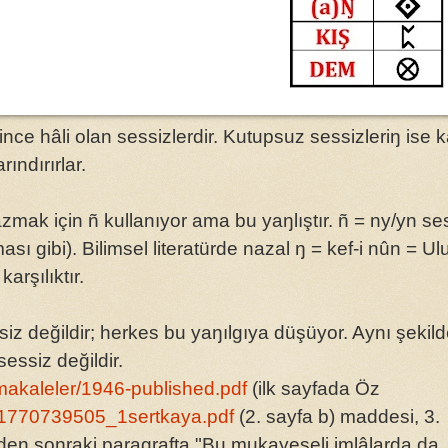
ce hâli olan sessizlerdir. Kutupsuz sessizleriŋ ise k
rındırırlar.
ı gibi). Bilimsel literatürde nazal ŋ = kef-i nûn = Ul
ñ ile değil; ñ = 𐰪 harfine karşılıktır.
siz değildir; herkes bu yaŋılgıya düşüyor. Aynı şekil
sessiz değildir.
k/makaleler/1946-published.pdf
(ilk sayfada Öz
r/1770739505_1sertkaya.pdf
(2. sayfa b) maddesi, 3.
en soŋraki paragrafta "Bu mukayeseli imlâlarda da