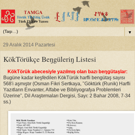
▼
29 Aralık 2014 Pazartesi
KökTörükçe Beŋgüleriŋ Listesi
KökTörük abecesiyle yazılmış olan bazı beŋgütaşlar :
Bugüne kadar keşfėdilen KökTürük harfli bengütaş sayısı
568'i aşmıştır (Osman Fikri Sertkaya, "Göktürk (Runik) Harfli
Yazıtların Envanter, Alfabe ve Bibliyografya Problemleri
Üzerine", Dil Araştırmaları Dergisi, Sayı: 2 Bahar 2008, 7-34
ss.)